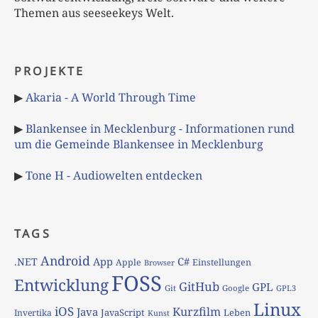
Themen aus seeseekeys Welt.
PROJEKTE
▶
Akaria - A World Through Time
▶
Blankensee in Mecklenburg - Informationen rund
um die Gemeinde Blankensee in Mecklenburg
▶
Tone H - Audiowelten entdecken
TAGS
Android
App
C#
.NET
Apple
Einstellungen
Browser
FOSS
Entwicklung
GitHub
GPL
Git
Google
GPL3
Linux
iOS
Kurzfilm
Java
JavaScript
Leben
Invertika
Kunst