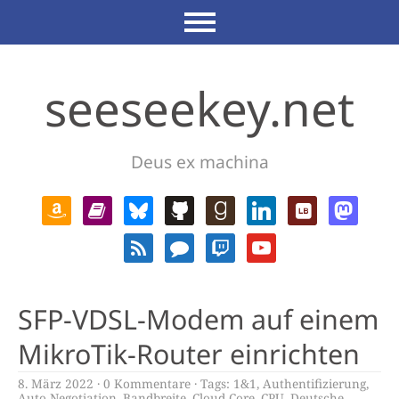
seeseekey.net
Deus ex machina
SFP-VDSL-Modem auf einem
MikroTik-Router einrichten
8. März 2022
0 Kommentare
Tags:
1&1
,
Authentifizierung
,
Auto Negotiation
,
Bandbreite
,
Cloud Core
,
CPU
,
Deutsche