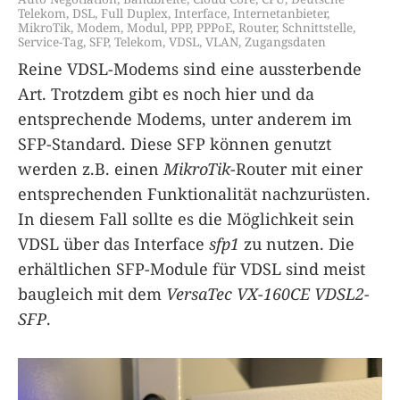
Telekom
,
DSL
,
Full Duplex
,
Interface
,
Internetanbieter
,
MikroTik
,
Modem
,
Modul
,
PPP
,
PPPoE
,
Router
,
Schnittstelle
,
Service-Tag
,
SFP
,
Telekom
,
VDSL
,
VLAN
,
Zugangsdaten
Reine VDSL-Modems sind eine aussterbende
Art. Trotzdem gibt es noch hier und da
entsprechende Modems, unter anderem im
SFP-Standard. Diese SFP können genutzt
werden z.B. einen
MikroTik
-Router mit einer
entsprechenden Funktionalität nachzurüsten.
In diesem Fall sollte es die Möglichkeit sein
VDSL über das Interface
sfp1
zu nutzen. Die
erhältlichen SFP-Module für VDSL sind meist
baugleich mit dem
VersaTec VX-160CE VDSL2-
SFP
.