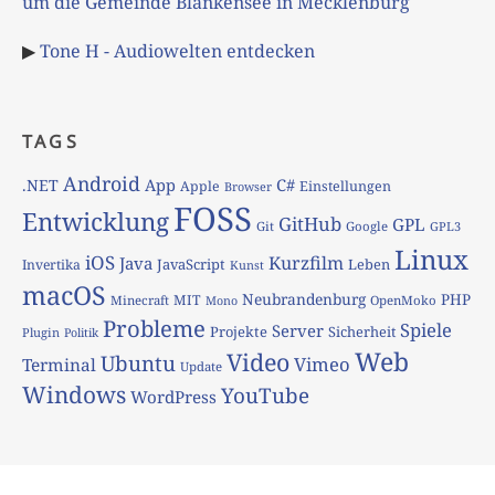
um die Gemeinde Blankensee in Mecklenburg
▶
Tone H - Audiowelten entdecken
TAGS
Android
App
C#
.NET
Apple
Einstellungen
Browser
FOSS
Entwicklung
GitHub
GPL
Git
Google
GPL3
Linux
iOS
Kurzfilm
Java
JavaScript
Leben
Invertika
Kunst
macOS
Neubrandenburg
PHP
MIT
Minecraft
OpenMoko
Mono
Probleme
Spiele
Server
Projekte
Sicherheit
Plugin
Politik
Web
Video
Ubuntu
Vimeo
Terminal
Update
Windows
YouTube
WordPress