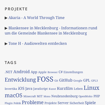
PROJEKTE
▶
Akaria - A World Through Time
▶
Blankensee in Mecklenburg - Informationen rund
um die Gemeinde Blankensee in Mecklenburg
▶
Tone H - Audiowelten entdecken
TAGS
Android
App
C#
.NET
Apple
Einstellungen
Browser
FOSS
Entwicklung
GitHub
GPL
Git
Google
GPL3
Linux
iOS
Kurzfilm
Java
JavaScript
Leben
Invertika
Kunst
macOS
Neubrandenburg
PHP
MIT
Minecraft
OpenMoko
Mono
Probleme
Spiele
Server
Projekte
Sicherheit
Plugin
Politik