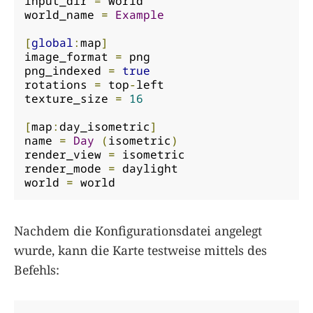
input_dir 
=
 world

world_name 
=
Example
[
global
:
map
]
image_format 
=
 png

png_indexed 
=
true
rotations 
=
 top
-
left

texture_size 
=
16
[
map
:
day_isometric
]
name 
=
Day
(
isometric
)
render_view 
=
 isometric

render_mode 
=
 daylight

world 
=
 world
Nachdem die Konfigurationsdatei angelegt
wurde, kann die Karte testweise mittels des
Befehls: