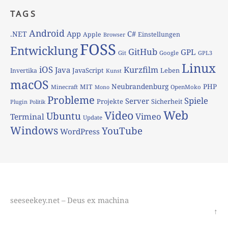
TAGS
Android
App
C#
.NET
Apple
Einstellungen
Browser
FOSS
Entwicklung
GitHub
GPL
Git
Google
GPL3
Linux
iOS
Kurzfilm
Java
JavaScript
Leben
Invertika
Kunst
macOS
Neubrandenburg
PHP
MIT
Minecraft
OpenMoko
Mono
Probleme
Spiele
Server
Projekte
Sicherheit
Plugin
Politik
Web
Video
Ubuntu
Vimeo
Terminal
Update
Windows
YouTube
WordPress
seeseekey.net – Deus ex machina
↑