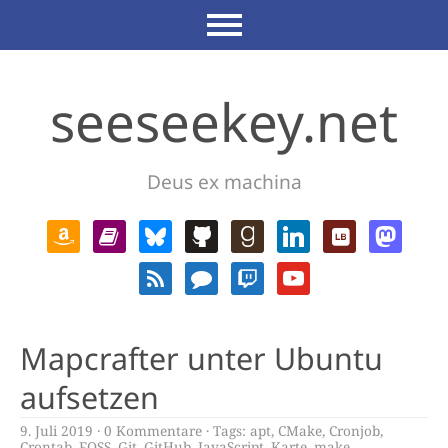
seeseekey.net
Deus ex machina
Mapcrafter unter Ubuntu
aufsetzen
9. Juli 2019
0 Kommentare
Tags:
apt
,
CMake
,
Cronjob
,
Crontab
,
FOSS
,
Git
,
GitHub
,
JavaScript
,
Karte
,
make
,