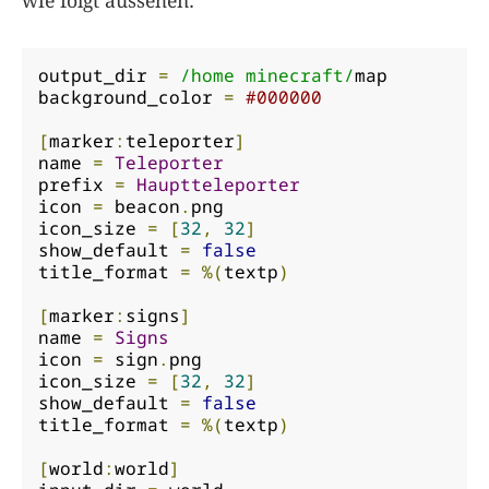
output_dir 
=
/home minecraft/
map

background_color 
=
#000000
[
marker
:
teleporter
]
name 
=
Teleporter
prefix 
=
Hauptteleporter
icon 
=
 beacon
.
png

icon_size 
=
[
32
,
32
]
show_default 
=
false
title_format 
=
%(
textp
)
[
marker
:
signs
]
name 
=
Signs
icon 
=
 sign
.
png

icon_size 
=
[
32
,
32
]
show_default 
=
false
title_format 
=
%(
textp
)
[
world
:
world
]