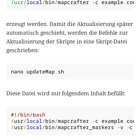
/usr/
local
/
bin
/
mapcrafter 
-
c example
.
conf
erzeugt werden. Damit die Aktualisierung später
automatisch geschieht, werden die Befehle zur
Aktualisierung der Skripte in eine Skript-Datei
geschrieben:
nano updateMap
.
sh
Diese Datei wird mit folgendem Inhalt befüllt:
#!/bin/bash
/
usr
/
local
/
bin
/
mapcrafter 
-
c example
.
conf
/
usr
/
local
/
bin
/
mapcrafter_markers 
-
v 
-
c e