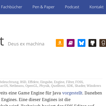
Fachbücher
Pen & Paper
Podcast
Kontakt
t
Deus ex machina
Beleuchtung
,
BSD
,
Effekte
,
Eingabe
,
Engine
,
Filter
,
FOSS
,
acOS
,
Netbeans
,
OpenGL
,
Physik
,
Quelltext
,
SDK
,
Shader
,
Windows
reits eine Game Engine für Java
vorgestellt
. Daneben
Engines. Eine dieser Engines ist die