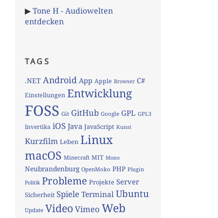
▶
Tone H - Audiowelten
entdecken
TAGS
Android
App
C#
.NET
Apple
Browser
Entwicklung
Einstellungen
FOSS
GitHub
GPL
Git
Google
GPL3
iOS
Java
JavaScript
Invertika
Kunst
Linux
Kurzfilm
Leben
macOS
MIT
Minecraft
Mono
Neubrandenburg
PHP
OpenMoko
Plugin
Probleme
Server
Projekte
Politik
Ubuntu
Spiele
Terminal
Sicherheit
Web
Video
Vimeo
Update