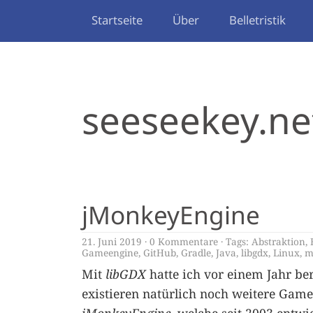
Startseite
Über
Belletristik
seeseekey.ne
jMonkeyEngine
21. Juni 2019
0 Kommentare
Tags:
Abstraktion
,
Gameengine
,
GitHub
,
Gradle
,
Java
,
libgdx
,
Linux
,
m
Mit
libGDX
hatte ich vor einem Jahr be
existieren natürlich noch weitere Game 