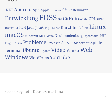
Android
App
C#
.NET
Apple
Einstellungen
Browser
FOSS
Entwicklung
GitHub
GPL
Git
Google
GPL3
Linux
iOS
Kurzfilm
Java
JavaScript
Leben
Invertika
Kunst
macOS
Neubrandenburg
PHP
MIT
Minecraft
OpenMoko
Mono
Probleme
Spiele
Server
Projekte
Sicherheit
Plugin
Politik
Web
Video
Ubuntu
Vimeo
Terminal
Update
Windows
YouTube
WordPress
seeseekey.net – Deus ex machina
↑