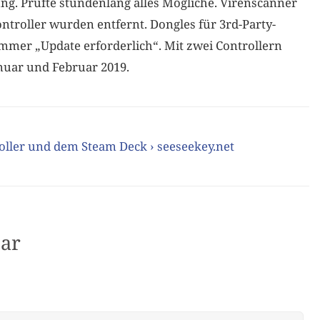
g. Prüfte stundenlang alles Mögliche. Virenscanner
ntroller wurden entfernt. Dongles für 3rd-Party-
mmer „Update erforderlich“. Mit zwei Controllern
nuar und Februar 2019.
ller und dem Steam Deck › seeseekey.net
ar