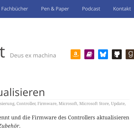
Fachbücher
Pen & Paper
Podcast
Kontakt
t
Deus ex machina
ualisieren
sierung
,
Controller
,
Firmware
,
Microsoft
,
Microsoft Store
,
Update
,
nennt und die Firmware des Controllers aktualisieren
Zubehör
.