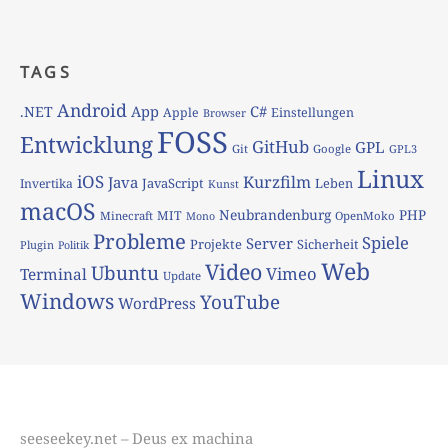
TAGS
Android
App
C#
.NET
Apple
Einstellungen
Browser
FOSS
Entwicklung
GitHub
GPL
Git
Google
GPL3
Linux
iOS
Kurzfilm
Java
JavaScript
Leben
Invertika
Kunst
macOS
Neubrandenburg
PHP
MIT
Minecraft
OpenMoko
Mono
Probleme
Spiele
Server
Projekte
Sicherheit
Plugin
Politik
Web
Video
Ubuntu
Vimeo
Terminal
Update
Windows
YouTube
WordPress
seeseekey.net – Deus ex machina