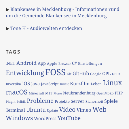
▶
Blankensee in Mecklenburg - Informationen rund
um die Gemeinde Blankensee in Mecklenburg
▶
Tone H - Audiowelten entdecken
TAGS
Android
App
C#
.NET
Apple
Einstellungen
Browser
FOSS
Entwicklung
GitHub
GPL
Git
Google
GPL3
Linux
iOS
Kurzfilm
Java
JavaScript
Leben
Invertika
Kunst
macOS
Neubrandenburg
PHP
MIT
Minecraft
OpenMoko
Mono
Probleme
Spiele
Server
Projekte
Sicherheit
Plugin
Politik
Web
Video
Ubuntu
Vimeo
Terminal
Update
Windows
YouTube
WordPress