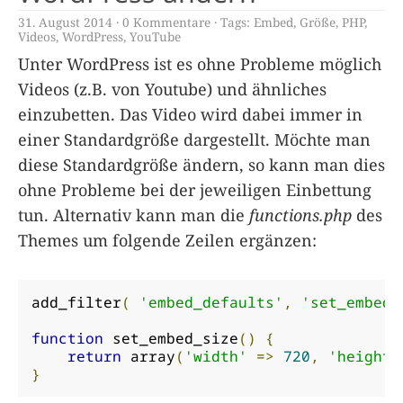
31. August 2014
0 Kommentare
Tags:
Embed
,
Größe
,
PHP
,
Videos
,
WordPress
,
YouTube
Unter WordPress ist es ohne Probleme möglich
Videos (z.B. von Youtube) und ähnliches
einzubetten. Das Video wird dabei immer in
einer Standardgröße dargestellt. Möchte man
diese Standardgröße ändern, so kann man dies
ohne Probleme bei der jeweiligen Einbettung
tun. Alternativ kann man die
functions.php
des
Themes um folgende Zeilen ergänzen:
add_filter
(
'embed_defaults'
,
'set_embed_
function
 set_embed_size
()
{
return
 array
(
'width'
=>
720
,
'height'
}