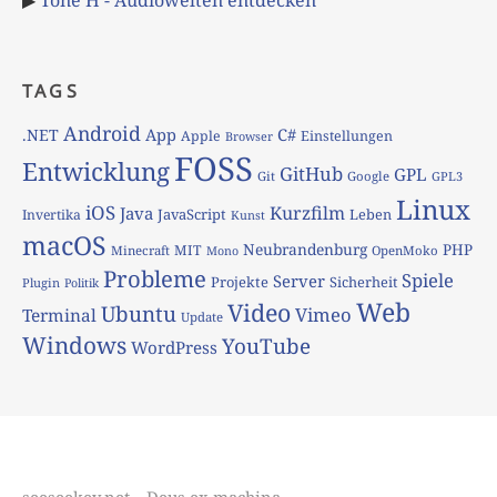
TAGS
Android
App
C#
.NET
Apple
Einstellungen
Browser
FOSS
Entwicklung
GitHub
GPL
Git
Google
GPL3
Linux
iOS
Kurzfilm
Java
JavaScript
Leben
Invertika
Kunst
macOS
Neubrandenburg
PHP
MIT
Minecraft
OpenMoko
Mono
Probleme
Spiele
Server
Projekte
Sicherheit
Plugin
Politik
Web
Video
Ubuntu
Vimeo
Terminal
Update
Windows
YouTube
WordPress
seeseekey.net – Deus ex machina