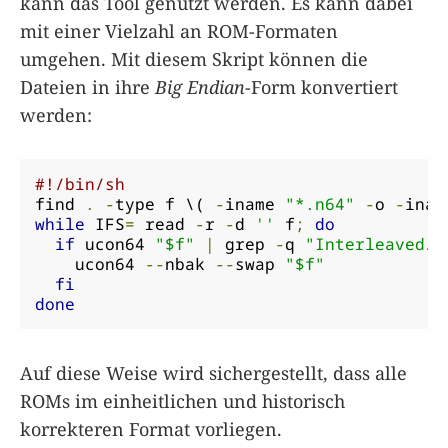
kann das Tool genutzt werden. Es kann dabei
mit einer Vielzahl an ROM-Formaten
umgehen. Mit diesem Skript können die
Dateien in ihre
Big Endian
-Form konvertiert
werden:
#!/bin/sh
find 
.
-
type f \( 
-
iname 
"*.n64"
-
o 
-
inam
while
 IFS
=
 read 
-
r 
-
d 
''
 f
;
do
if
 ucon64 
"$f"
|
 grep 
-
q 
"Interleaved/S
    ucon64 
--
nbak 
--
swap 
"$f"
fi
done
Auf diese Weise wird sichergestellt, dass alle
ROMs im einheitlichen und historisch
korrekteren Format vorliegen.