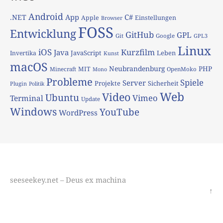
Android
App
C#
.NET
Apple
Einstellungen
Browser
FOSS
Entwicklung
GitHub
GPL
Git
Google
GPL3
Linux
iOS
Kurzfilm
Java
JavaScript
Leben
Invertika
Kunst
macOS
Neubrandenburg
PHP
MIT
Minecraft
OpenMoko
Mono
Probleme
Spiele
Server
Projekte
Sicherheit
Plugin
Politik
Web
Video
Ubuntu
Vimeo
Terminal
Update
Windows
YouTube
WordPress
seeseekey.net – Deus ex machina
↑