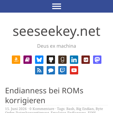
seeseekey.net
Deus ex machina
Endianness bei ROMs
korrigieren
15. Juni 2026
0 Kommentare
Tags:
Bash
,
Big Endian
,
Byte
Order
,
Datenkonvertierung
,
Emulator
,
Endianness
,
FOSS
,