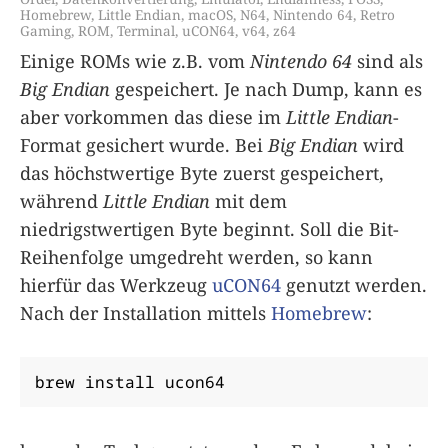
Homebrew
,
Little Endian
,
macOS
,
N64
,
Nintendo 64
,
Retro
Gaming
,
ROM
,
Terminal
,
uCON64
,
v64
,
z64
Einige ROMs wie z.B. vom
Nintendo 64
sind als
Big Endian
gespeichert. Je nach Dump, kann es
aber vorkommen das diese im
Little Endian
-
Format gesichert wurde. Bei
Big Endian
wird
das höchstwertige Byte zuerst gespeichert,
während
Little Endian
mit dem
niedrigstwertigen Byte beginnt. Soll die Bit-
Reihenfolge umgedreht werden, so kann
hierfür das Werkzeug
uCON64
genutzt werden.
Nach der Installation mittels
Homebrew
:
brew install ucon64