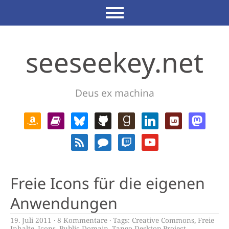
seeseekey.net
Deus ex machina
Freie Icons für die eigenen
Anwendungen
19. Juli 2011
8 Kommentare
Tags:
Creative Commons
,
Freie
Inhalte
,
Icons
,
Public Domain
,
Tango Desktop Project