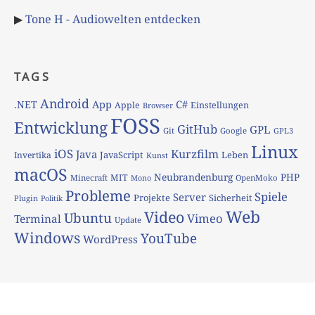
▶
Tone H - Audiowelten entdecken
TAGS
Android
App
C#
.NET
Apple
Einstellungen
Browser
FOSS
Entwicklung
GitHub
GPL
Git
Google
GPL3
Linux
iOS
Kurzfilm
Java
JavaScript
Leben
Invertika
Kunst
macOS
Neubrandenburg
PHP
MIT
Minecraft
OpenMoko
Mono
Probleme
Spiele
Server
Projekte
Sicherheit
Plugin
Politik
Web
Video
Ubuntu
Vimeo
Terminal
Update
Windows
YouTube
WordPress