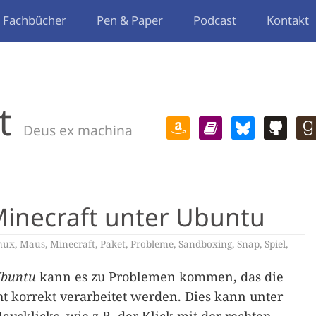
Fachbücher
Pen & Paper
Podcast
Kontakt
t
Deus ex machina
inecraft unter Ubuntu
nux
,
Maus
,
Minecraft
,
Paket
,
Probleme
,
Sandboxing
,
Snap
,
Spiel
,
buntu
kann es zu Problemen kommen, das die
t korrekt verarbeitet werden. Dies kann unter