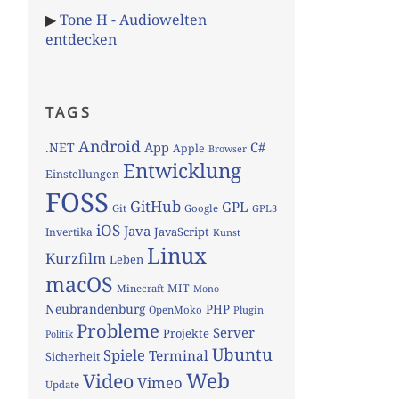
▶
Tone H - Audiowelten
entdecken
TAGS
Android
App
C#
.NET
Apple
Browser
Entwicklung
Einstellungen
FOSS
GitHub
GPL
Git
Google
GPL3
iOS
Java
JavaScript
Invertika
Kunst
Linux
Kurzfilm
Leben
macOS
MIT
Minecraft
Mono
Neubrandenburg
PHP
OpenMoko
Plugin
Probleme
Server
Projekte
Politik
Ubuntu
Spiele
Terminal
Sicherheit
Web
Video
Vimeo
Update