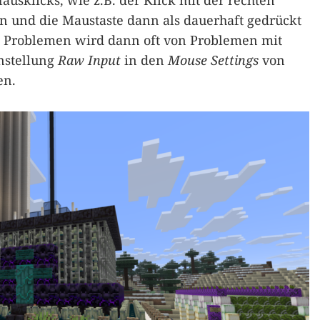
usklicks, wie z.B. der Klick mit der rechten
en und die Maustaste dann als dauerhaft gedrückt
 Problemen wird dann oft von Problemen mit
nstellung
Raw Input
in den
Mouse Settings
von
en.