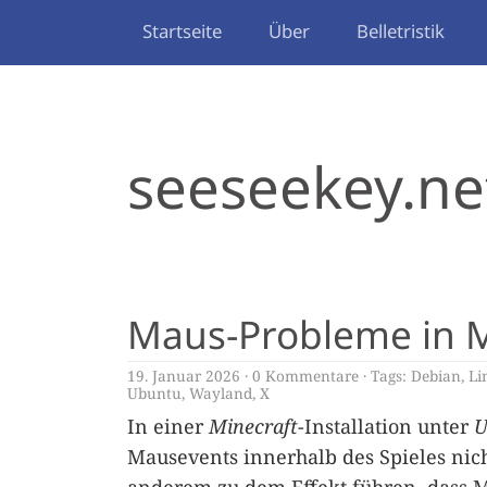
Startseite
Über
Belletristik
seeseekey.ne
Maus-Probleme in M
19. Januar 2026
0 Kommentare
Tags:
Debian
,
Li
Ubuntu
,
Wayland
,
X
In einer
Minecraft
-Installation unter
U
Mausevents innerhalb des Spieles nich