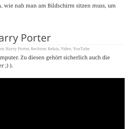
, wie nah man am Bildschirm sitzen muss, um
arry Porter
er
,
Harry Porter
,
Rechner
,
Relais
,
Video
,
YouTube
omputer. Zu diesen gehört sicherlich auch die
 ;) ).