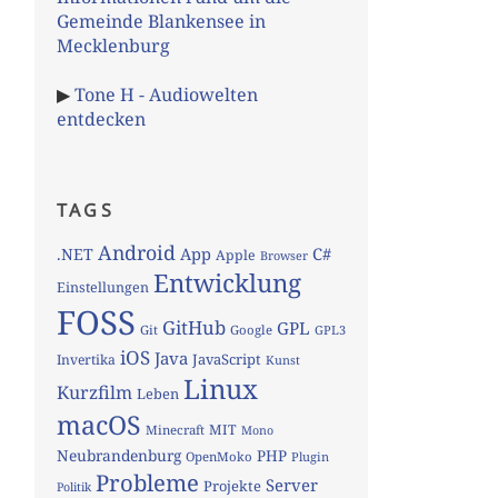
Gemeinde Blankensee in
Mecklenburg
▶
Tone H - Audiowelten
entdecken
TAGS
Android
App
C#
.NET
Apple
Browser
Entwicklung
Einstellungen
FOSS
GitHub
GPL
Git
Google
GPL3
iOS
Java
JavaScript
Invertika
Kunst
Linux
Kurzfilm
Leben
macOS
MIT
Minecraft
Mono
Neubrandenburg
PHP
OpenMoko
Plugin
Probleme
Server
Projekte
Politik