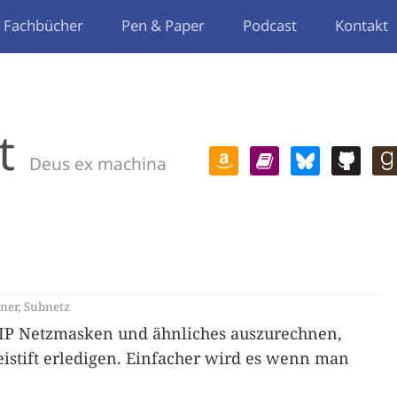
Fachbücher
Pen & Paper
Podcast
Kontakt
t
Deus ex machina
ner
,
Subnetz
 IP Netzmasken und ähnliches auszurechnen,
eistift erledigen. Einfacher wird es wenn man