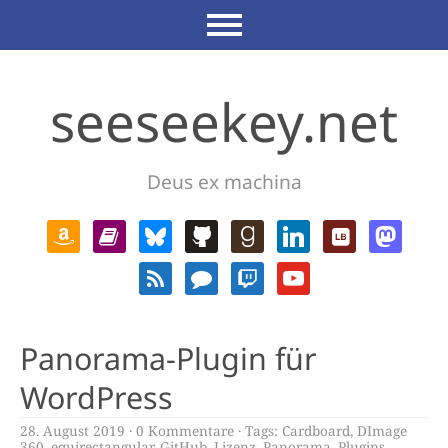
seeseekey.net
Deus ex machina
Panorama-Plugin für
WordPress
28. August 2019
0 Kommentare
Tags:
Cardboard
,
DImage
360
,
equirectangular
,
GitHub
,
Lizenz
,
Panorama
,
Plugins
,