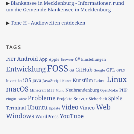
▶
Blankensee in Mecklenburg - Informationen rund
um die Gemeinde Blankensee in Mecklenburg
▶
Tone H - Audiowelten entdecken
TAGS
Android
App
C#
.NET
Apple
Einstellungen
Browser
FOSS
Entwicklung
GitHub
GPL
Git
Google
GPL3
Linux
iOS
Kurzfilm
Java
JavaScript
Leben
Invertika
Kunst
macOS
Neubrandenburg
PHP
MIT
Minecraft
OpenMoko
Mono
Probleme
Spiele
Server
Projekte
Sicherheit
Plugin
Politik
Web
Video
Ubuntu
Vimeo
Terminal
Update
Windows
YouTube
WordPress