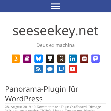
seeseekey.net
Deus ex machina
Panorama-Plugin für
WordPress
28. August 2019
0 Kommentare
Tags:
Cardboard
,
DImage
360
,
equirectangular
,
GitHub
,
Lizenz
,
Panorama
,
Plugins
,