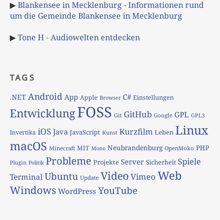
▶
Blankensee in Mecklenburg - Informationen rund
um die Gemeinde Blankensee in Mecklenburg
▶
Tone H - Audiowelten entdecken
TAGS
Android
App
C#
.NET
Apple
Einstellungen
Browser
FOSS
Entwicklung
GitHub
GPL
Git
Google
GPL3
Linux
iOS
Kurzfilm
Java
JavaScript
Leben
Invertika
Kunst
macOS
Neubrandenburg
PHP
MIT
Minecraft
OpenMoko
Mono
Probleme
Spiele
Server
Projekte
Sicherheit
Plugin
Politik
Web
Video
Ubuntu
Vimeo
Terminal
Update
Windows
YouTube
WordPress