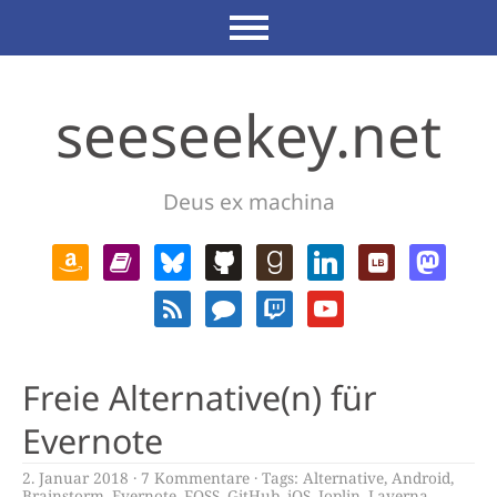
seeseekey.net
Deus ex machina
Freie Alternative(n) für
Evernote
2. Januar 2018
7 Kommentare
Tags:
Alternative
,
Android
,
Brainstorm
,
Evernote
,
FOSS
,
GitHub
,
iOS
,
Joplin
,
Laverna
,