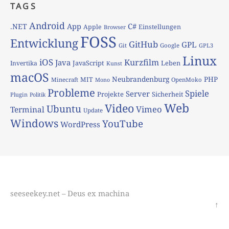
TAGS
Android
App
C#
.NET
Apple
Einstellungen
Browser
FOSS
Entwicklung
GitHub
GPL
Git
Google
GPL3
Linux
iOS
Kurzfilm
Java
JavaScript
Leben
Invertika
Kunst
macOS
Neubrandenburg
PHP
MIT
Minecraft
OpenMoko
Mono
Probleme
Spiele
Server
Projekte
Sicherheit
Plugin
Politik
Web
Video
Ubuntu
Vimeo
Terminal
Update
Windows
YouTube
WordPress
seeseekey.net – Deus ex machina
↑