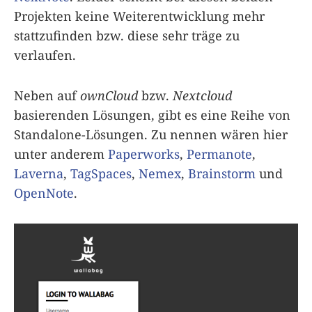
Projekten keine Weiterentwicklung mehr
stattzufinden bzw. diese sehr träge zu
verlaufen.
Neben auf
ownCloud
bzw.
Nextcloud
basierenden Lösungen, gibt es eine Reihe von
Standalone-Lösungen. Zu nennen wären hier
unter anderem
Paperworks
,
Permanote
,
Laverna
,
TagSpaces
,
Nemex
,
Brainstorm
und
OpenNote
.