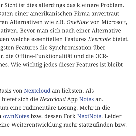
Sicht ist dies allerdings das kleinere Problem.
 Daten einer amerikanischen Firma anvertraut
en Alternativen wie z.B.
OneNote
von Microsoft,
rnativen. Bevor man sich nach einer Alternative
auen welche essentiellen Features
Evernote
bietet.
gsten Features die Synchronisation über
, die Offline-Funktionalität und die OCR-
s. Wie wichtig jedes dieser Features ist bleibt
Basis von
Nextcloud
am liebsten. Als
ietet sich die
Nextcloud
App
Notes
an.
r um eine rudimentäre Lösung. Mehr in die
n
ownNotes
bzw. dessen Fork
NextNote
. Leider
keine Weiterentwicklung mehr stattzufinden bzw.