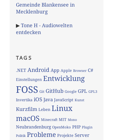
Gemeinde Blankensee in
Mecklenburg
▶
Tone H - Audiowelten
entdecken
TAGS
Android
App
C#
.NET
Apple
Browser
Entwicklung
Einstellungen
FOSS
GitHub
GPL
Git
Google
GPL3
iOS
Java
JavaScript
Invertika
Kunst
Linux
Kurzfilm
Leben
macOS
MIT
Minecraft
Mono
Neubrandenburg
PHP
OpenMoko
Plugin
Probleme
Server
Projekte
Politik