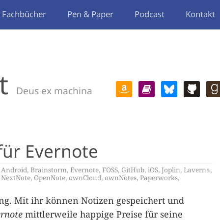
Fachbücher
Pen & Paper
Podcast
Kontakt
t
Deus ex machina
 für Evernote
,
Android
,
Brainstorm
,
Evernote
,
FOSS
,
GitHub
,
iOS
,
Joplin
,
Laverna
,
,
NextNote
,
OpenNote
,
ownCloud
,
ownNotes
,
Paperworks
,
ng. Mit ihr können Notizen gespeichert und
rnote
mittlerweile happige Preise für seine