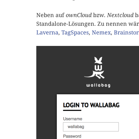
Neben auf
ownCloud
bzw.
Nextcloud
b
Standalone-Lösungen. Zu nennen wär
Laverna
,
TagSpaces
,
Nemex
,
Brainsto