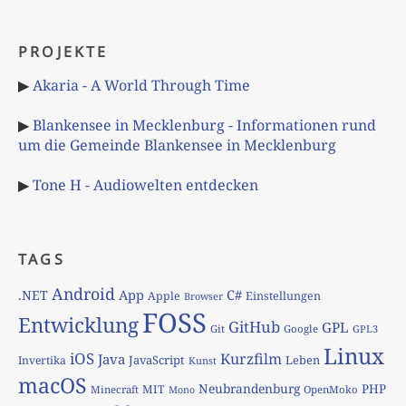
PROJEKTE
▶
Akaria - A World Through Time
▶
Blankensee in Mecklenburg - Informationen rund
um die Gemeinde Blankensee in Mecklenburg
▶
Tone H - Audiowelten entdecken
TAGS
Android
App
C#
.NET
Apple
Einstellungen
Browser
FOSS
Entwicklung
GitHub
GPL
Git
Google
GPL3
Linux
iOS
Kurzfilm
Java
JavaScript
Leben
Invertika
Kunst
macOS
Neubrandenburg
PHP
MIT
Minecraft
OpenMoko
Mono