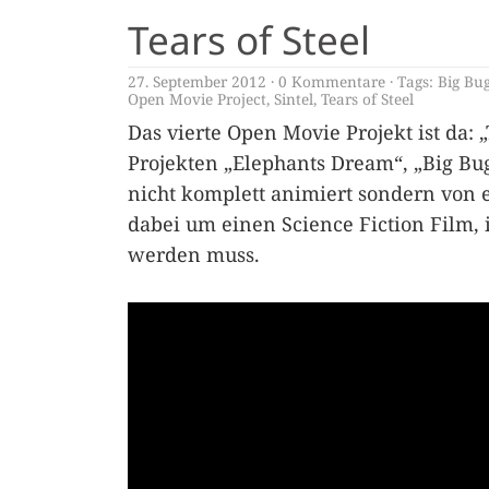
Tears of Steel
27. September 2012
0 Kommentare
Tags:
Big Bu
Open Movie Project
,
Sintel
,
Tears of Steel
Das vierte Open Movie Projekt ist da: 
Projekten „Elephants Dream“, „Big Bug
nicht komplett animiert sondern von e
dabei um einen Science Fiction Film, i
werden muss.