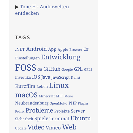
▶
Tone H - Audiowelten
entdecken
TAGS
Android
App
C#
.NET
Apple
Browser
Entwicklung
Einstellungen
FOSS
GitHub
GPL
Git
Google
GPL3
iOS
Java
JavaScript
Invertika
Kunst
Linux
Kurzfilm
Leben
macOS
MIT
Minecraft
Mono
Neubrandenburg
PHP
OpenMoko
Plugin
Probleme
Server
Projekte
Politik
Ubuntu
Spiele
Terminal
Sicherheit
Web
Video
Vimeo
Update