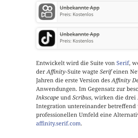
Unbekannte App
Preis:
Kostenlos
Unbekannte App
Preis:
Kostenlos
Entwickelt wird die Suite von
Serif
, w
der
Affinity
-Suite wagte
Serif
einen Neu
Jahren die erste Version des
Affinity D
Anwendungen. Im Gegensatz zur besc
Inkscape
und
Scribus
, wirken die dre
Integration untereinander betreffend
professionellen Umfeld eine Alternati
affinity.serif.com
.