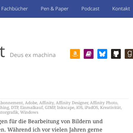
Fachbücher
Pen & Paper
Podcast
Kontakt
t
Deus ex machina
Abonnement
,
Adobe
,
Affinity
,
Affinity Designer
,
Affinity Photo
,
shing
,
DTP
,
Einmalkauf
,
GIMP
,
Inkscape
,
iOS
,
iPadOS
,
Kreativität
,
ktorgrafik
,
Windows
en für die Bearbeitung von Bildern und
n. Während ich vor vielen Jahren gerne