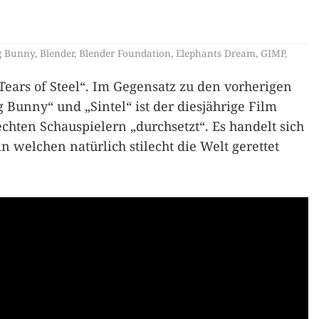
g Bunny
,
Blender
,
Blender Foundation
,
Elephants Dream
,
GIMP
,
„Tears of Steel“. Im Gegensatz zu den vorherigen
 Bunny“ und „Sintel“ ist der diesjährige Film
chten Schauspielern „durchsetzt“. Es handelt sich
n welchen natürlich stilecht die Welt gerettet