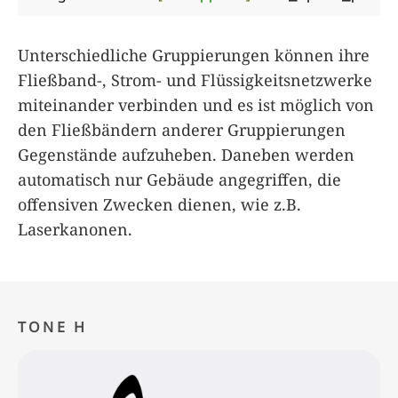
Unterschiedliche Gruppierungen können ihre
Fließband-, Strom- und Flüssigkeitsnetzwerke
miteinander verbinden und es ist möglich von
den Fließbändern anderer Gruppierungen
Gegenstände aufzuheben. Daneben werden
automatisch nur Gebäude angegriffen, die
offensiven Zwecken dienen, wie z.B.
Laserkanonen.
TONE H