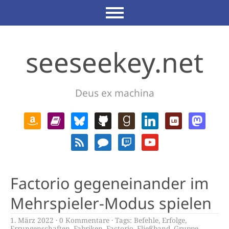
seeseekey.net
Deus ex machina
Factorio gegeneinander im
Mehrspieler-Modus spielen
1. März 2022
0 Kommentare
Tags:
Befehle
,
Erfolge
,
Errungenschaften
,
Fabriken
,
Factorio
,
Fließband
,
Gruppe
,