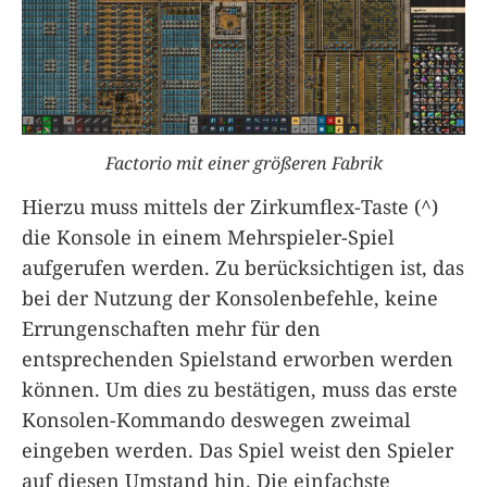
Factorio mit einer größeren Fabrik
Hierzu muss mittels der Zirkumflex-Taste (^)
die Konsole in einem Mehrspieler-Spiel
aufgerufen werden. Zu berücksichtigen ist, das
bei der Nutzung der Konsolenbefehle, keine
Errungenschaften mehr für den
entsprechenden Spielstand erworben werden
können. Um dies zu bestätigen, muss das erste
Konsolen-Kommando deswegen zweimal
eingeben werden. Das Spiel weist den Spieler
auf diesen Umstand hin. Die einfachste