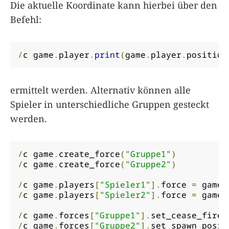
Die aktuelle Koordinate kann hierbei über den
Befehl:
/
c game
.
player
.
print
(
game
.
player
.
position
ermittelt werden. Alternativ können alle
Spieler in unterschiedliche Gruppen gesteckt
werden.
/
c game
.
create_force
(
"Gruppe1"
)
/
c game
.
create_force
(
"Gruppe2"
)
/
c game
.
players
[
"Spieler1"
].
force 
=
 game
.
/
c game
.
players
[
"Spieler2"
].
force 
=
 game
.
/
c game
.
forces
[
"Gruppe1"
].
set_cease_fire
(
/
c game
.
forces
[
"Gruppe2"
].
set_spawn_posit