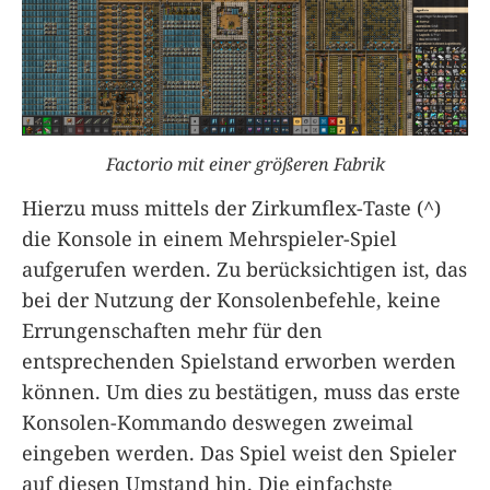
Factorio mit einer größeren Fabrik
Hierzu muss mittels der Zirkumflex-Taste (^)
die Konsole in einem Mehrspieler-Spiel
aufgerufen werden. Zu berücksichtigen ist, das
bei der Nutzung der Konsolenbefehle, keine
Errungenschaften mehr für den
entsprechenden Spielstand erworben werden
können. Um dies zu bestätigen, muss das erste
Konsolen-Kommando deswegen zweimal
eingeben werden. Das Spiel weist den Spieler
auf diesen Umstand hin. Die einfachste