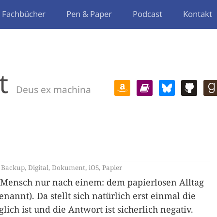
Fachbücher
Pen & Paper
Podcast
Kontakt
t
Deus ex machina
,
Backup
,
Digital
,
Dokument
,
iOS
,
Papier
r Mensch nur nach einem: dem papierlosen Alltag
nannt). Da stellt sich natürlich erst einmal die
ch ist und die Antwort ist sicherlich negativ.