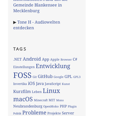
Gemeinde Blankensee in
Mecklenburg
▶
Tone H - Audiowelten
entdecken
TAGS
Android
App
C#
.NET
Apple
Browser
Entwicklung
Einstellungen
FOSS
GitHub
GPL
Git
Google
GPL3
iOS
Java
JavaScript
Invertika
Kunst
Linux
Kurzfilm
Leben
macOS
MIT
Minecraft
Mono
Neubrandenburg
PHP
OpenMoko
Plugin
Probleme
Server
Projekte
Politik