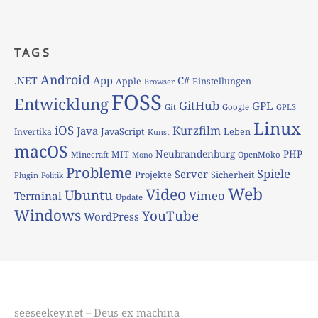
TAGS
Android
App
C#
.NET
Apple
Einstellungen
Browser
FOSS
Entwicklung
GitHub
GPL
Git
Google
GPL3
Linux
iOS
Kurzfilm
Java
JavaScript
Leben
Invertika
Kunst
macOS
Neubrandenburg
PHP
MIT
Minecraft
OpenMoko
Mono
Probleme
Spiele
Server
Projekte
Sicherheit
Plugin
Politik
Web
Video
Ubuntu
Vimeo
Terminal
Update
Windows
YouTube
WordPress
seeseekey.net – Deus ex machina