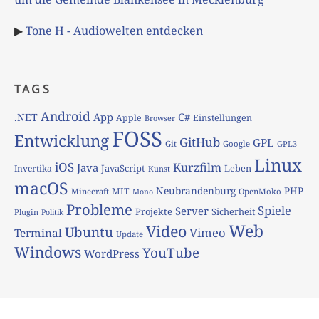
▶
Tone H - Audiowelten entdecken
TAGS
Android
App
C#
.NET
Apple
Einstellungen
Browser
FOSS
Entwicklung
GitHub
GPL
Git
Google
GPL3
Linux
iOS
Kurzfilm
Java
JavaScript
Leben
Invertika
Kunst
macOS
Neubrandenburg
PHP
MIT
Minecraft
OpenMoko
Mono
Probleme
Spiele
Server
Projekte
Sicherheit
Plugin
Politik
Web
Video
Ubuntu
Vimeo
Terminal
Update
Windows
YouTube
WordPress