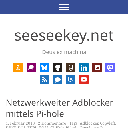
seeseekey.net
Deus ex machina
Netzwerkweiter Adblocker
mittels Pi-hole
1. Februar 2018
2 Kommentare
Tags:
Adblocker
,
Copyleft
,
DHCP
,
DNS
,
EUPL
,
FOSS
,
GitHub
,
Pi-hole
,
Raspberry Pi