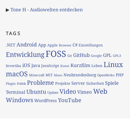
▶
Tone H - Audiowelten entdecken
TAGS
Android
App
C#
.NET
Apple
Einstellungen
Browser
FOSS
Entwicklung
GitHub
GPL
Git
Google
GPL3
Linux
iOS
Kurzfilm
Java
JavaScript
Leben
Invertika
Kunst
macOS
Neubrandenburg
PHP
MIT
Minecraft
OpenMoko
Mono
Probleme
Spiele
Server
Projekte
Sicherheit
Plugin
Politik
Web
Video
Ubuntu
Vimeo
Terminal
Update
Windows
YouTube
WordPress