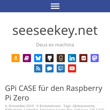
seeseekey.net
Deus ex machina
GPi CASE für den Raspberry
Pi Zero
4. November 2019
0 Kommentare
Tags:
Aktionstasten
,
Bildschirm
,
Cartridge
,
Emulator
,
Game Boy
,
Gehäuse
,
GPi CASE
,