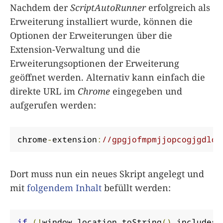
Nachdem der
ScriptAutoRunner
erfolgreich als
Erweiterung installiert wurde, können die
Optionen der Erweiterungen über die
Extension-Verwaltung und die
Erweiterungsoptionen der Erweiterung
geöffnet werden. Alternativ kann einfach die
direkte URL im
Chrome
eingegeben und
aufgerufen werden:
chrome
-
extension
:
//gpgjofmpmjjopcogjgdldi
Dort muss nun ein neues Skript angelegt und
mit
folgendem Inhalt
befüllt werden:
if
(!
window
.
location
.
toString
().
includes
(