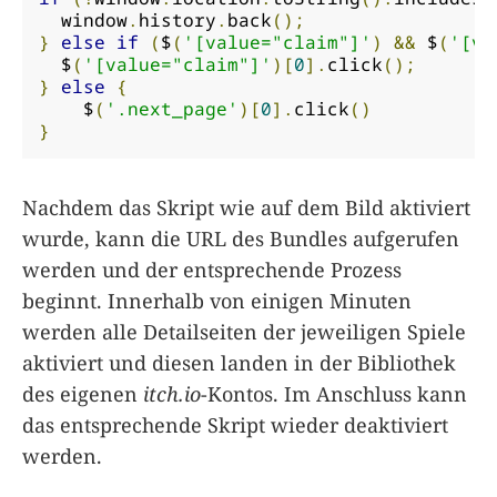
  window
.
history
.
back
();
}
else
if
(
$
(
'[value="claim"]'
)
&&
 $
(
'[va
  $
(
'[value="claim"]'
)[
0
].
click
();
}
else
{
    $
(
'.next_page'
)[
0
].
click
()
}
Nachdem das Skript wie auf dem Bild aktiviert
wurde, kann die URL des Bundles aufgerufen
werden und der entsprechende Prozess
beginnt. Innerhalb von einigen Minuten
werden alle Detailseiten der jeweiligen Spiele
aktiviert und diesen landen in der Bibliothek
des eigenen
itch.io
-Kontos. Im Anschluss kann
das entsprechende Skript wieder deaktiviert
werden.