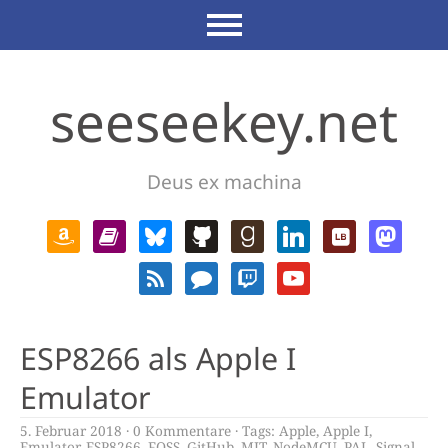
seeseekey.net
Deus ex machina
ESP8266 als Apple I
Emulator
5. Februar 2018
0 Kommentare
Tags:
Apple
,
Apple I
,
Emulator
,
ESP8266
,
FOSS
,
GitHub
,
MIT
,
NodeMCU
,
PAL
,
Signal
,