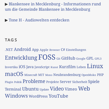
▶
Blankensee in Mecklenburg - Informationen rund
um die Gemeinde Blankensee in Mecklenburg
▶
Tone H - Audiowelten entdecken
TAGS
Android
App
C#
.NET
Apple
Einstellungen
Browser
FOSS
Entwicklung
GitHub
GPL
Git
Google
GPL3
Linux
iOS
Kurzfilm
Java
JavaScript
Leben
Invertika
Kunst
macOS
Neubrandenburg
PHP
MIT
Minecraft
OpenMoko
Mono
Probleme
Spiele
Server
Projekte
Sicherheit
Plugin
Politik
Web
Video
Ubuntu
Vimeo
Terminal
Update
Windows
YouTube
WordPress