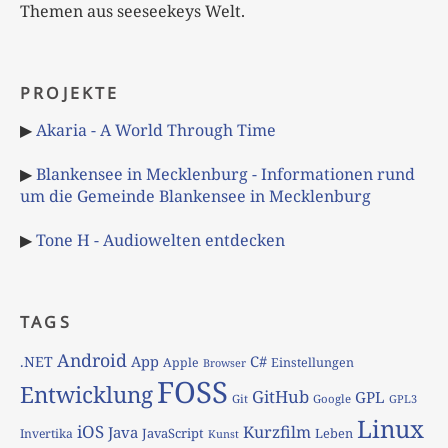
Themen aus seeseekeys Welt.
PROJEKTE
▶
Akaria - A World Through Time
▶
Blankensee in Mecklenburg - Informationen rund
um die Gemeinde Blankensee in Mecklenburg
▶
Tone H - Audiowelten entdecken
TAGS
Android
App
C#
.NET
Apple
Einstellungen
Browser
FOSS
Entwicklung
GitHub
GPL
Git
Google
GPL3
Linux
iOS
Kurzfilm
Java
JavaScript
Leben
Invertika
Kunst