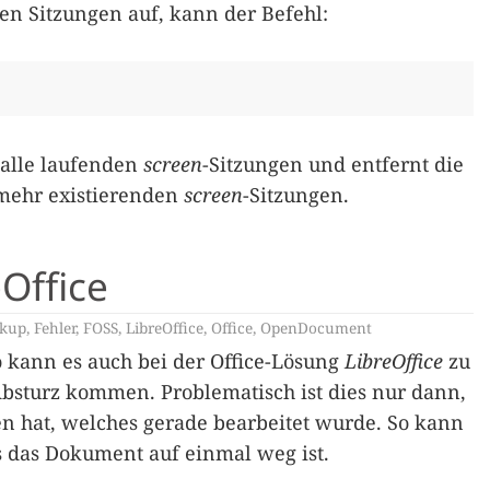
en Sitzungen auf, kann der Befehl:
 alle laufenden
screen
-Sitzungen und entfernt die
 mehr existierenden
screen
-Sitzungen.
Office
kup
,
Fehler
,
FOSS
,
LibreOffice
,
Office
,
OpenDocument
o kann es auch bei der Office-Lösung
LibreOffice
zu
sturz kommen. Problematisch ist dies nur dann,
n hat, welches gerade bearbeitet wurde. So kann
s das Dokument auf einmal weg ist.