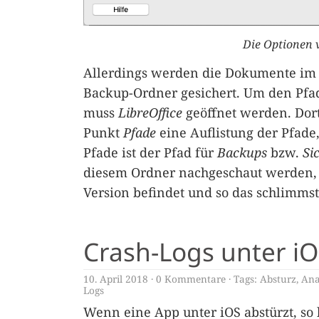
Die Optionen 
Allerdings werden die Dokumente im
Backup-Ordner gesichert. Um den Pfad
muss
LibreOffice
geöffnet werden. Dort
Punkt
Pfade
eine Auflistung der Pfad
Pfade ist der Pfad für
Backups
bzw.
Si
diesem Ordner nachgeschaut werden, ob
Version befindet und so das schlimm
Crash-Logs unter iO
10. April 2018
0 Kommentare
Tags:
Absturz
,
Ana
Logs
Wenn eine App unter iOS abstürzt, so 