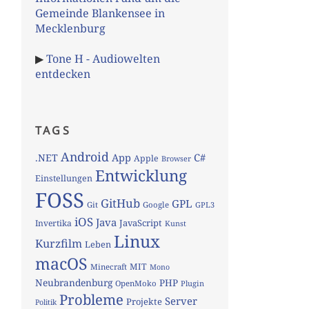
Gemeinde Blankensee in
Mecklenburg
▶
Tone H - Audiowelten
entdecken
TAGS
Android
App
C#
.NET
Apple
Browser
Entwicklung
Einstellungen
FOSS
GitHub
GPL
Git
Google
GPL3
iOS
Java
JavaScript
Invertika
Kunst
Linux
Kurzfilm
Leben
macOS
MIT
Minecraft
Mono
Neubrandenburg
PHP
OpenMoko
Plugin
Probleme
Server
Projekte
Politik