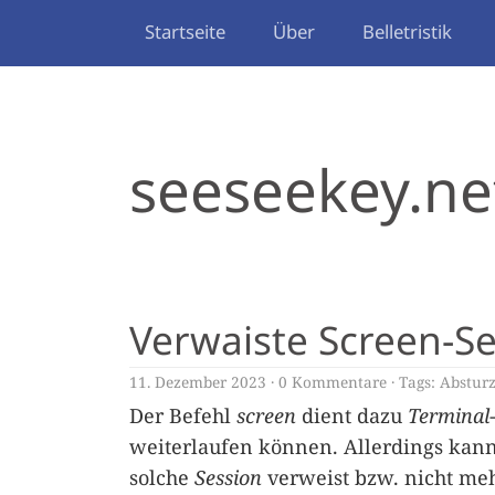
Startseite
Über
Belletristik
seeseekey.ne
Verwaiste Screen-S
11. Dezember 2023
0 Kommentare
Tags:
Abstur
Der Befehl
screen
dient dazu
Terminal
weiterlaufen können. Allerdings kann
solche
Session
verweist bzw. nicht meh