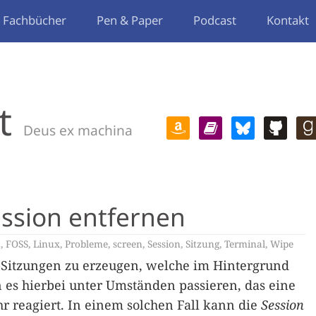
Fachbücher
Pen & Paper
Podcast
Kontakt
t
Deus ex machina
ession entfernen
z
,
FOSS
,
Linux
,
Probleme
,
screen
,
Session
,
Sitzung
,
Terminal
,
Wipe
-Sitzungen zu erzeugen, welche im Hintergrund
 es hierbei unter Umständen passieren, das eine
r reagiert. In einem solchen Fall kann die
Session