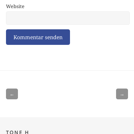
Website
←
→
TONE H