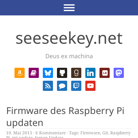
seeseekey.net
Deus ex machina
Firmware des Raspberry Pi
updaten
10. Mai 2013
6 Kommentare
Tags:
Firmware
,
Git
,
Raspberry
Pi
,
rpi-update
,
Server
,
Update