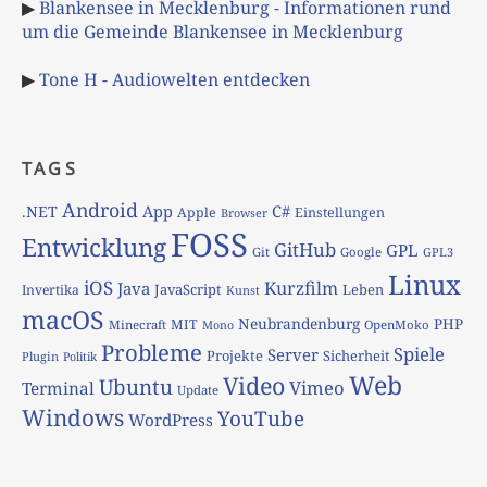
▶
Blankensee in Mecklenburg - Informationen rund
um die Gemeinde Blankensee in Mecklenburg
▶
Tone H - Audiowelten entdecken
TAGS
Android
App
C#
.NET
Apple
Einstellungen
Browser
FOSS
Entwicklung
GitHub
GPL
Git
Google
GPL3
Linux
iOS
Kurzfilm
Java
JavaScript
Leben
Invertika
Kunst
macOS
Neubrandenburg
PHP
MIT
Minecraft
OpenMoko
Mono
Probleme
Spiele
Server
Projekte
Sicherheit
Plugin
Politik
Web
Video
Ubuntu
Vimeo
Terminal
Update
Windows
YouTube
WordPress