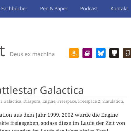
Fachbücher
Pen & Paper
Podcast
Kontakt
t
Deus ex machina
ttlestar Galactica
ar Galactica
,
Diaspora
,
Engine
,
Freespace
,
Freespace 2
,
Simulation
,
ation aus dem Jahr 1999. 2002 wurde die Engine
ekte freigegeben, sodass diese im Laufe der Zeit von