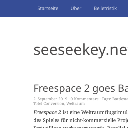
Startseite
Über
Belletristik
seeseekey.ne
Freespace 2 goes Ba
2. September 2019
0 Kommentare
Tags:
Battlest
Totel Conversion
,
Weltraum
Freespace 2
ist eine Weltraumflugsimul
des Spieles für nicht-kommerzielle Proj