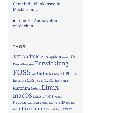
Gemeinde Blankensee in
Mecklenburg
▶
Tone H - Audiowelten
entdecken
TAGS
Android
App
C#
.NET
Apple
Browser
Entwicklung
Einstellungen
FOSS
GitHub
GPL
Git
Google
GPL3
iOS
Java
JavaScript
Invertika
Kunst
Linux
Kurzfilm
Leben
macOS
MIT
Minecraft
Mono
Neubrandenburg
PHP
OpenMoko
Plugin
Probleme
Server
Projekte
Politik