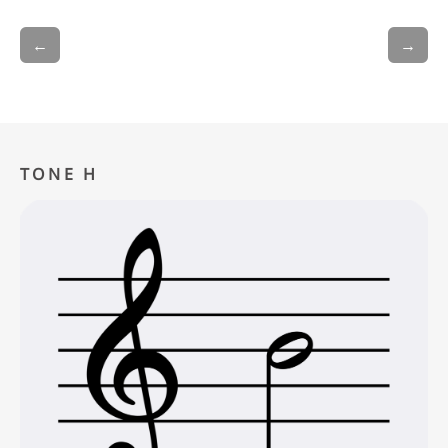
←
→
TONE H