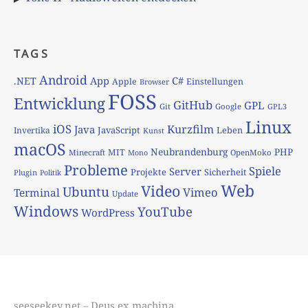
TAGS
Android
App
C#
.NET
Apple
Einstellungen
Browser
FOSS
Entwicklung
GitHub
GPL
Git
Google
GPL3
Linux
iOS
Kurzfilm
Java
JavaScript
Leben
Invertika
Kunst
macOS
Neubrandenburg
PHP
MIT
Minecraft
OpenMoko
Mono
Probleme
Spiele
Server
Projekte
Sicherheit
Plugin
Politik
Web
Video
Ubuntu
Vimeo
Terminal
Update
Windows
YouTube
WordPress
seeseekey.net – Deus ex machina