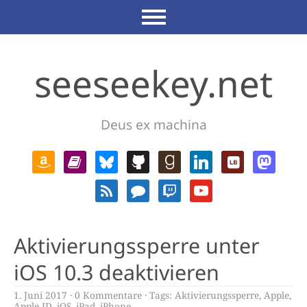
seeseekey.net
Deus ex machina
Aktivierungssperre unter
iOS 10.3 deaktivieren
1. Juni 2017
0 Kommentare
Tags:
Aktivierungssperre
,
Apple
,
Apple ID
,
iOS
,
iPad
,
iPhone