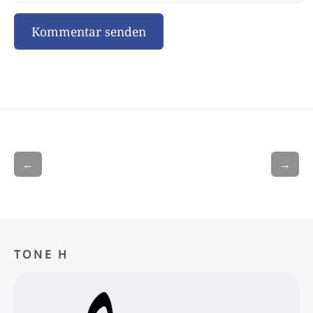
←
→
TONE H