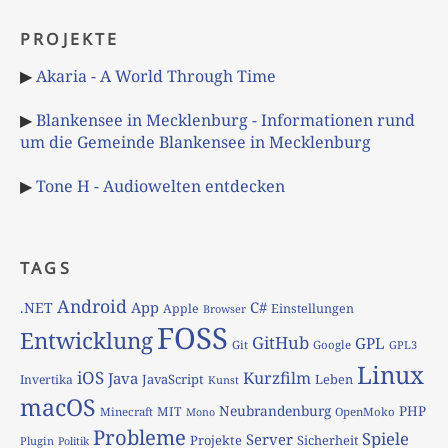
PROJEKTE
▶
Akaria - A World Through Time
▶
Blankensee in Mecklenburg - Informationen rund
um die Gemeinde Blankensee in Mecklenburg
▶
Tone H - Audiowelten entdecken
TAGS
Android
App
C#
.NET
Apple
Einstellungen
Browser
FOSS
Entwicklung
GitHub
GPL
Git
Google
GPL3
Linux
iOS
Kurzfilm
Java
JavaScript
Leben
Invertika
Kunst
macOS
Neubrandenburg
PHP
MIT
Minecraft
OpenMoko
Mono
Probleme
Spiele
Server
Projekte
Sicherheit
Plugin
Politik