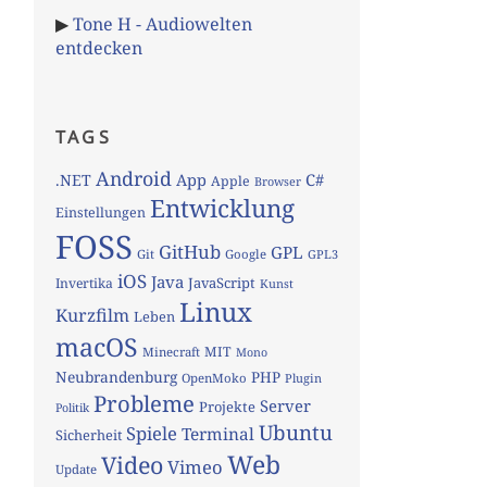
▶
Tone H - Audiowelten
entdecken
TAGS
Android
App
C#
.NET
Apple
Browser
Entwicklung
Einstellungen
FOSS
GitHub
GPL
Git
Google
GPL3
iOS
Java
JavaScript
Invertika
Kunst
Linux
Kurzfilm
Leben
macOS
MIT
Minecraft
Mono
Neubrandenburg
PHP
OpenMoko
Plugin
Probleme
Server
Projekte
Politik
Ubuntu
Spiele
Terminal
Sicherheit
Web
Video
Vimeo
Update