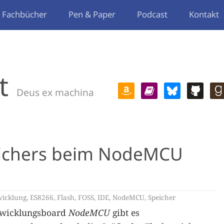
Fachbücher
Pen & Paper
Podcast
Kontakt
t
Deus ex machina
eichers beim NodeMCU
wicklung
,
ES8266
,
Flash
,
FOSS
,
IDE
,
NodeMCU
,
Speicher
wicklungsboard
NodeMCU
gibt es