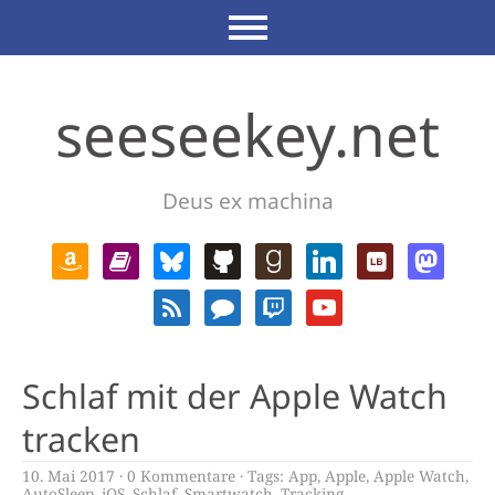
seeseekey.net
Deus ex machina
Schlaf mit der Apple Watch
tracken
10. Mai 2017
0 Kommentare
Tags:
App
,
Apple
,
Apple Watch
,
AutoSleep
,
iOS
,
Schlaf
,
Smartwatch
,
Tracking