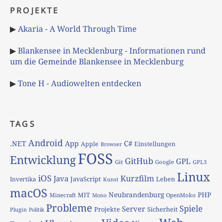
PROJEKTE
▶
Akaria - A World Through Time
▶
Blankensee in Mecklenburg - Informationen rund
um die Gemeinde Blankensee in Mecklenburg
▶
Tone H - Audiowelten entdecken
TAGS
Android
App
C#
.NET
Apple
Einstellungen
Browser
FOSS
Entwicklung
GitHub
GPL
Git
Google
GPL3
Linux
iOS
Kurzfilm
Java
JavaScript
Leben
Invertika
Kunst
macOS
Neubrandenburg
PHP
MIT
Minecraft
OpenMoko
Mono
Probleme
Spiele
Server
Projekte
Sicherheit
Plugin
Politik