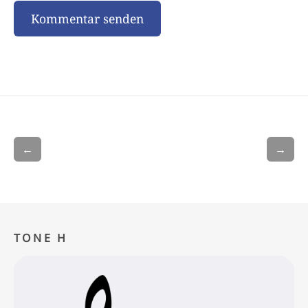
←
→
TONE H