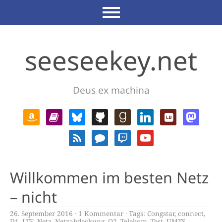
seeseekey.net
Deus ex machina
Willkommen im besten Netz
– nicht
26. September 2016
1 Kommentar
Tags:
Congstar
,
connect
,
D1
,
LTE
,
Netz
,
Netzabdeckung
,
O2
,
Telekom
,
Test
,
UMTS