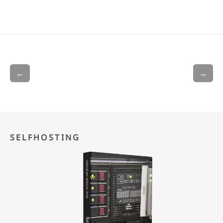
←
→
SELFHOSTING