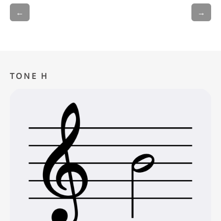
←
→
TONE H