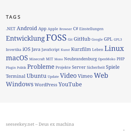
TAGS
Android
App
C#
.NET
Apple
Einstellungen
Browser
FOSS
Entwicklung
GitHub
GPL
Git
Google
GPL3
Linux
iOS
Kurzfilm
Java
JavaScript
Leben
Invertika
Kunst
macOS
Neubrandenburg
PHP
MIT
Minecraft
OpenMoko
Mono
Probleme
Spiele
Server
Projekte
Sicherheit
Plugin
Politik
Web
Video
Ubuntu
Vimeo
Terminal
Update
Windows
YouTube
WordPress
seeseekey.net – Deus ex machina
↑