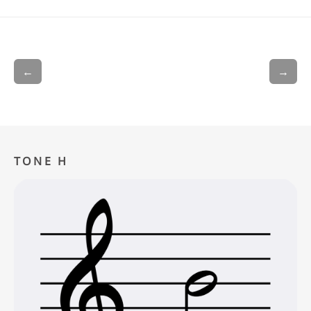
←
→
TONE H