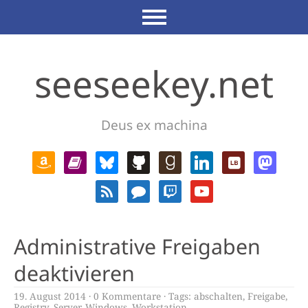
seeseekey.net
Deus ex machina
Administrative Freigaben
deaktivieren
19. August 2014
0 Kommentare
Tags:
abschalten
,
Freigabe
,
Registry
,
Server
,
Windows
,
Workstation