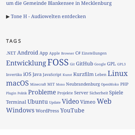
um die Gemeinde Blankensee in Mecklenburg
▶
Tone H - Audiowelten entdecken
TAGS
Android
App
C#
.NET
Apple
Einstellungen
Browser
FOSS
Entwicklung
GitHub
GPL
Git
Google
GPL3
Linux
iOS
Kurzfilm
Java
JavaScript
Leben
Invertika
Kunst
macOS
Neubrandenburg
PHP
MIT
Minecraft
OpenMoko
Mono
Probleme
Spiele
Server
Projekte
Sicherheit
Plugin
Politik
Web
Video
Ubuntu
Vimeo
Terminal
Update
Windows
YouTube
WordPress