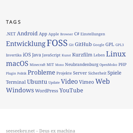
TAGS
Android
App
C#
.NET
Apple
Einstellungen
Browser
FOSS
Entwicklung
GitHub
GPL
Git
Google
GPL3
Linux
iOS
Kurzfilm
Java
JavaScript
Leben
Invertika
Kunst
macOS
Neubrandenburg
PHP
MIT
Minecraft
OpenMoko
Mono
Probleme
Spiele
Server
Projekte
Sicherheit
Plugin
Politik
Web
Video
Ubuntu
Vimeo
Terminal
Update
Windows
YouTube
WordPress
seeseekey.net – Deus ex machina