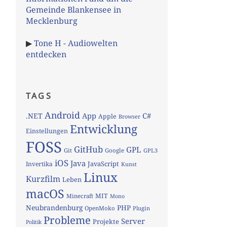
Gemeinde Blankensee in
Mecklenburg
▶
Tone H - Audiowelten
entdecken
TAGS
Android
App
C#
.NET
Apple
Browser
Entwicklung
Einstellungen
FOSS
GitHub
GPL
Git
Google
GPL3
iOS
Java
JavaScript
Invertika
Kunst
Linux
Kurzfilm
Leben
macOS
MIT
Minecraft
Mono
Neubrandenburg
PHP
OpenMoko
Plugin
Probleme
Server
Projekte
Politik