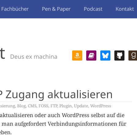
Fachbücher
Pen & Paper
Podcast
Kontakt
t
Deus ex machina
 Zugang aktualisieren
isierung
,
Blog
,
CMS
,
FOSS
,
FTP
,
Plugin
,
Update
,
WordPress
ktualisieren oder auch WordPress selbst auf die
d man aufgefordert Verbindungsinformationen für
eben.