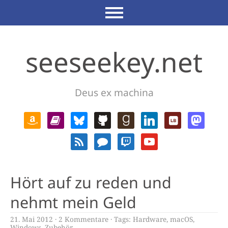
seeseekey.net
Deus ex machina
Hört auf zu reden und
nehmt mein Geld
21. Mai 2012
2 Kommentare
Tags:
Hardware
,
macOS
,
Windows
,
Zubehör