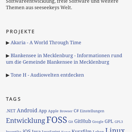
Softwareentwicklung, freie Software und weitere
Themen aus seeseekeys Welt.
PROJEKTE
▶
Akaria - A World Through Time
▶
Blankensee in Mecklenburg - Informationen rund
um die Gemeinde Blankensee in Mecklenburg
▶
Tone H - Audiowelten entdecken
TAGS
Android
App
C#
.NET
Apple
Einstellungen
Browser
FOSS
Entwicklung
GitHub
GPL
Git
Google
GPL3
Linux
iOS
Kurzfilm
Java
JavaScript
Leben
Invertika
Kunst