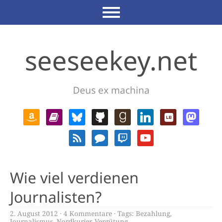
seeseekey.net
Deus ex machina
Wie viel verdienen
Journalisten?
2. August 2012
4 Kommentare
Tags:
Bezahlung
,
Journalismus
,
Nordkurier
,
Vergütung