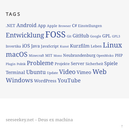
TAGS
Android
App
C#
.NET
Apple
Einstellungen
Browser
FOSS
Entwicklung
GitHub
GPL
Git
Google
GPL3
Linux
iOS
Kurzfilm
Java
JavaScript
Leben
Invertika
Kunst
macOS
Neubrandenburg
PHP
MIT
Minecraft
OpenMoko
Mono
Probleme
Spiele
Server
Projekte
Sicherheit
Plugin
Politik
Web
Video
Ubuntu
Vimeo
Terminal
Update
Windows
YouTube
WordPress
seeseekey.net – Deus ex machina
↑