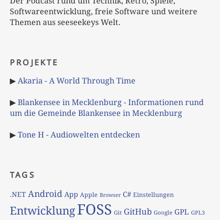
Der Podcast rund um Technik, Retro, Spiele,
Softwareentwicklung, freie Software und weitere
Themen aus seeseekeys Welt.
PROJEKTE
▶
Akaria - A World Through Time
▶
Blankensee in Mecklenburg - Informationen rund
um die Gemeinde Blankensee in Mecklenburg
▶
Tone H - Audiowelten entdecken
TAGS
Android
App
C#
.NET
Apple
Einstellungen
Browser
FOSS
Entwicklung
GitHub
GPL
Git
Google
GPL3