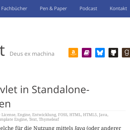
Fachbücher
Pen & Paper
Podcast
Kontakt
t
Deus ex machina
let in Standalone-
en
 License
,
Engine
,
Entwicklung
,
FOSS
,
HTML
,
HTML5
,
Java
,
emplate Engine
,
Text
,
Thymeleaf
elche für die Nutzung mittels
Java
(oder anderer