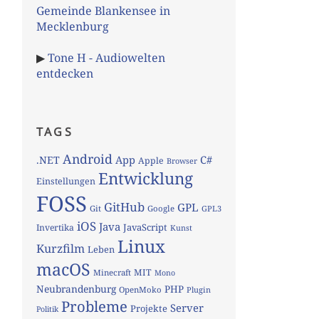
Gemeinde Blankensee in
Mecklenburg
▶
Tone H - Audiowelten
entdecken
TAGS
Android
App
C#
.NET
Apple
Browser
Entwicklung
Einstellungen
FOSS
GitHub
GPL
Git
Google
GPL3
iOS
Java
JavaScript
Invertika
Kunst
Linux
Kurzfilm
Leben
macOS
MIT
Minecraft
Mono
Neubrandenburg
PHP
OpenMoko
Plugin
Probleme
Server
Projekte
Politik