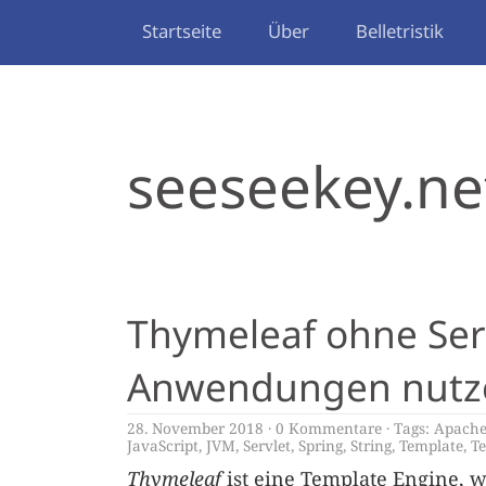
Startseite
Über
Belletristik
seeseekey.ne
Thymeleaf ohne Serv
Anwendungen nutz
28. November 2018
0 Kommentare
Tags:
Apache
JavaScript
,
JVM
,
Servlet
,
Spring
,
String
,
Template
,
T
Thymeleaf
ist eine Template Engine, w