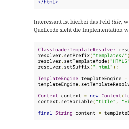
</html>
Interessant ist hierbei das Feld
title
, w
Quellcode sieht die Implementation wi
ClassLoaderTemplateResolver
 res
resolver
.
setPrefix
(
"templates/"
resolver
.
setTemplateMode
(
"HTML5
resolver
.
setSuffix
(
".html"
);
TemplateEngine
 templateEngine 
=
templateEngine
.
setTemplateResol
Context
 context 
=
new
Context
(
L
context
.
setVariable
(
"title"
,
"E
final
String
 content 
=
 template