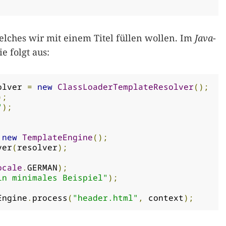
elches wir mit einem Titel füllen wollen. Im
Java
-
e folgt aus:
olver 
=
new
ClassLoaderTemplateResolver
();
);
"
);
new
TemplateEngine
();
ver
(
resolver
);
ocale
.
GERMAN
);
in minimales Beispiel"
);
Engine
.
process
(
"header.html"
,
 context
);