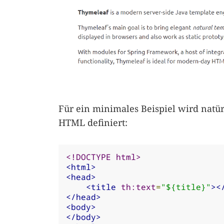
Für ein minimales Beispiel wird natürl
HTML definiert:
<!DOCTYPE html>
<html>
<head>
<title
th:text
=
"${title}"
><
</head>
<body>
</body>