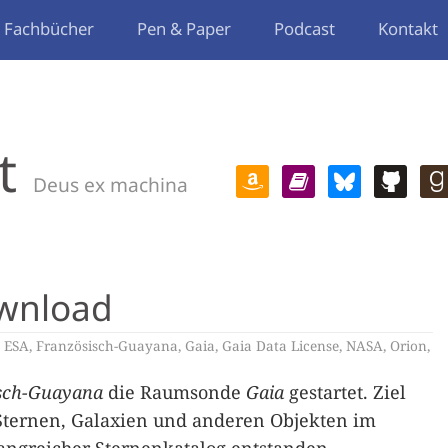
Fachbücher
Pen & Paper
Podcast
Kontakt
t
Deus ex machina
ownload
,
ESA
,
Französisch-Guayana
,
Gaia
,
Gaia Data License
,
NASA
,
Orion
,
sch-Guayana
die Raumsonde
Gaia
gestartet. Ziel
Sternen, Galaxien und anderen Objekten im