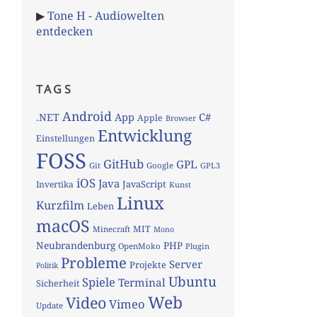
▶
Tone H - Audiowelten
entdecken
TAGS
Android
App
C#
.NET
Apple
Browser
Entwicklung
Einstellungen
FOSS
GitHub
GPL
Git
Google
GPL3
iOS
Java
JavaScript
Invertika
Kunst
Linux
Kurzfilm
Leben
macOS
MIT
Minecraft
Mono
Neubrandenburg
PHP
OpenMoko
Plugin
Probleme
Server
Projekte
Politik
Ubuntu
Spiele
Terminal
Sicherheit
Web
Video
Vimeo
Update