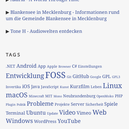
▶
Blankensee in Mecklenburg - Informationen rund
um die Gemeinde Blankensee in Mecklenburg
▶
Tone H - Audiowelten entdecken
TAGS
Android
App
C#
.NET
Apple
Einstellungen
Browser
FOSS
Entwicklung
GitHub
GPL
Git
Google
GPL3
Linux
iOS
Kurzfilm
Java
JavaScript
Leben
Invertika
Kunst
macOS
Neubrandenburg
PHP
MIT
Minecraft
OpenMoko
Mono
Probleme
Spiele
Server
Projekte
Sicherheit
Plugin
Politik
Web
Video
Ubuntu
Vimeo
Terminal
Update
Windows
YouTube
WordPress