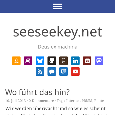
seeseekey.net
Deus ex machina
Wo führt das hin?
10. Juli 2013
0 Kommentare
Tags:
Internet
,
PRISM
,
Route
Wir werden überwacht und so wie es scheint,